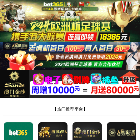
887700葡京线路检侧
抱歉，网页访问失败!
您可以选择尝试以下操作!

返回首页